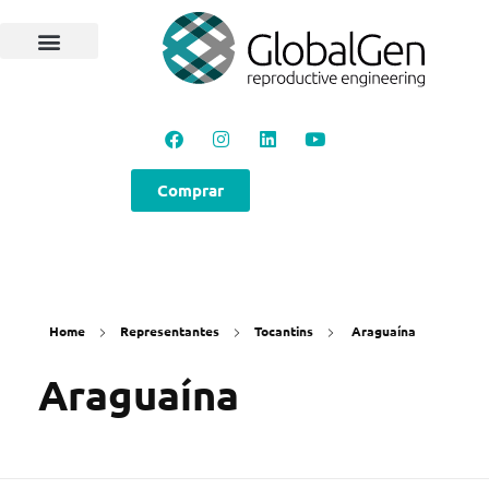
Programas e Protocolos
Soluções GlobalGen
Canal GlobalGen
Materiais Técnicos
Comprar
Home
Representantes
Tocantins
Araguaína
Araguaína