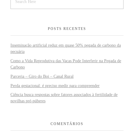
POSTS RECENTES
Inseminação artificial reduz em quase 50% pegada de carbono da
pecuária
Como a Vida Reprodutiva das Vacas Pode Interferir na Pegada de
Carbono
Parceria – Giro do Boi – Canal Rural
Perda gestacional: é preciso medir para compreender
Ciência busca respostas sobre fatores associados à fertilidade de
novilhas pré-púberes
COMENTÁRIOS