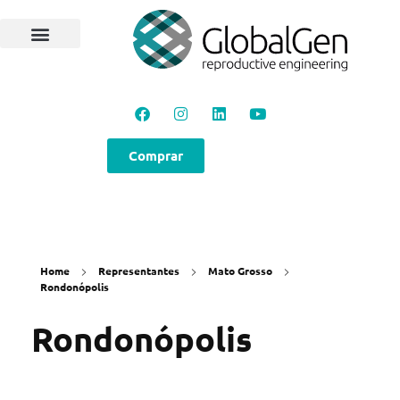
Programas e Protocolos
Soluções GlobalGen
Canal GlobalGen
Materiais Técnicos
Comprar
Home
Representantes
Mato Grosso
Rondonópolis
Rondonópolis