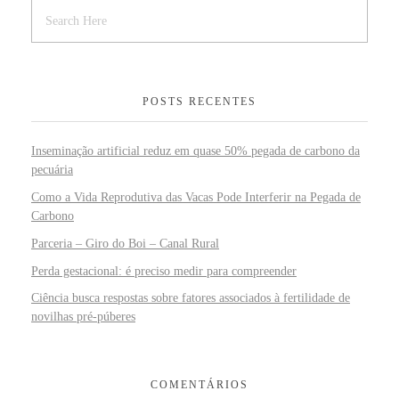
POSTS RECENTES
Inseminação artificial reduz em quase 50% pegada de carbono da
pecuária
Como a Vida Reprodutiva das Vacas Pode Interferir na Pegada de
Carbono
Parceria – Giro do Boi – Canal Rural
Perda gestacional: é preciso medir para compreender
Ciência busca respostas sobre fatores associados à fertilidade de
novilhas pré-púberes
COMENTÁRIOS