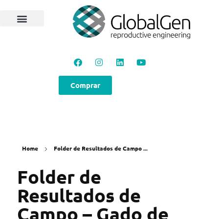
Programas e Protocolos
Soluções GlobalGen
Canal GlobalGen
Materiais Técnicos
Comprar
Home
Folder de Resultados de Campo ...
Folder de
Resultados de
Campo – Gado de