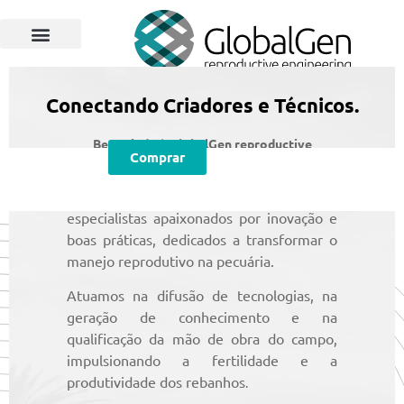
Programas e Protocolos
Soluções GlobalGen
Canal GlobalGen
Materiais Técnicos
Conectando Criadores e Técnicos.
Bem-vindo à GlobalGen reproductive
Comprar
engineering
Somos uma comunidade que reúne
especialistas apaixonados por inovação e
boas práticas, dedicados a transformar o
manejo reprodutivo na pecuária.
Atuamos na difusão de tecnologias, na
geração de conhecimento e na
qualificação da mão de obra do campo,
impulsionando a fertilidade e a
produtividade dos rebanhos
.