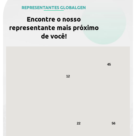
REPRESENTANTES GLOBALGEN
Encontre o nosso
representante mais próximo
14
de você!
11
45
12
22
56