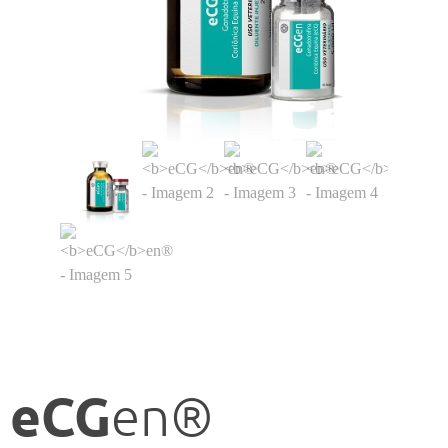
eCG
en®