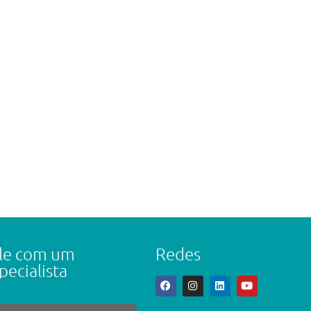
le com um
Redes
pecialista