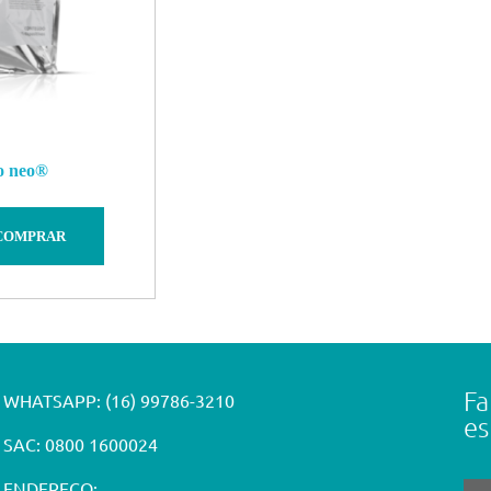
o
neo
®
COMPRAR
Fa
WHATSAPP:
(16) 99786-3210
es
SAC: 0800 1600024
ENDEREÇO: