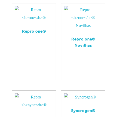
Repro
one
®
Repro
one
®
Novilhas
QUERO
COMPRAR
QUERO
COMPRAR
Syncrogen®