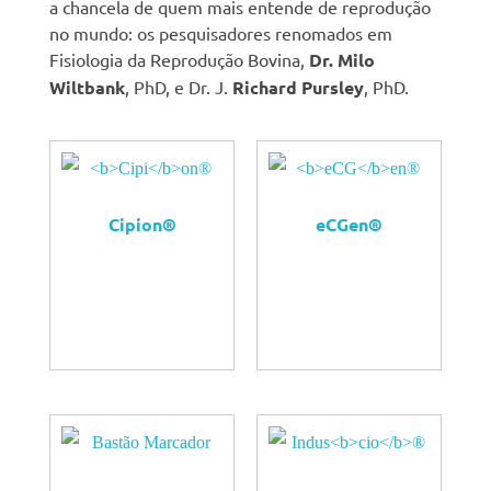
a chancela de quem mais entende de reprodução
no mundo: os pesquisadores renomados em
Fisiologia da Reprodução Bovina,
Dr. Milo
Wiltbank
, PhD, e Dr. J.
Richard Pursley
, PhD.
Cipi
on®
eCG
en®
QUERO
QUERO
COMPRAR
COMPRAR