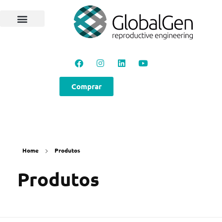
Programas e Protocolos
Soluções GlobalGen
Canal GlobalGen
Materiais Técnicos
Comprar
Home
Produtos
Produtos