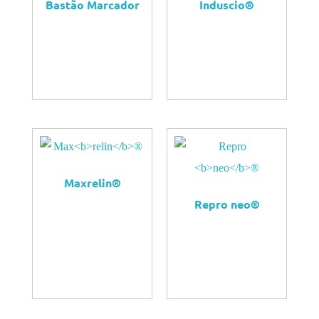
Bastão Marcador
Indus
cio
®
QUERO
QUERO
COMPRAR
COMPRAR
Max
relin
®
Repro
neo
®
QUERO
COMPRAR
QUERO
COMPRAR