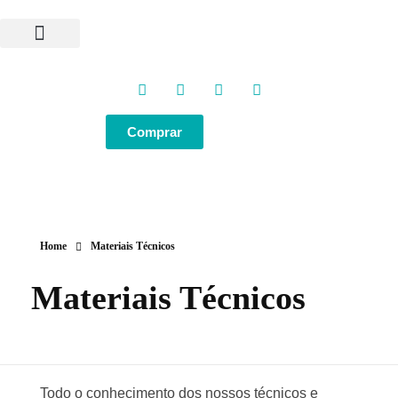
Programas e Protocolos
Soluções GlobalGen
Canal GlobalGen
Materiais Técnicos
Comprar
Home
Materiais Técnicos
Materiais Técnicos
Todo o conhecimento dos nossos técnicos e