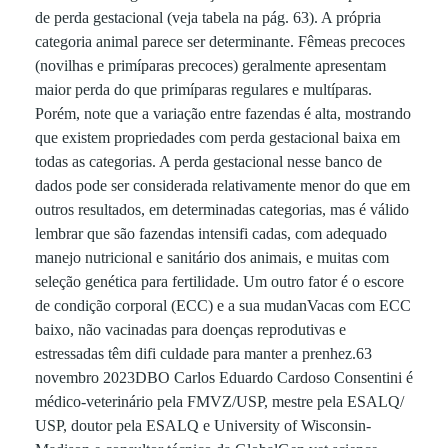
r
de perda gestacional (veja tabela na pág. 63). A própria
categoria animal parece ser determinante. Fêmeas precoces
e
(novilhas e primíparas precoces) geralmente apresentam
maior perda do que primíparas regulares e multíparas.
Porém, note que a variação entre fazendas é alta, mostrando
c
que existem propriedades com perda gestacional baixa em
todas as categorias. A perda gestacional nesse banco de
i
dados pode ser considerada relativamente menor do que em
outros resultados, em determinadas categorias, mas é válido
s
lembrar que são fazendas intensifi cadas, com adequado
manejo nutricional e sanitário dos animais, e muitas com
seleção genética para fertilidade. Um outro fator é o escore
o
de condição corporal (ECC) e a sua mudanVacas com ECC
baixo, não vacinadas para doenças reprodutivas e
m
estressadas têm difi culdade para manter a prenhez.63
novembro 2023DBO Carlos Eduardo Cardoso Consentini é
e
médico-veterinário pela FMVZ/USP, mestre pela ESALQ/
USP, doutor pela ESALQ e University of Wisconsin-