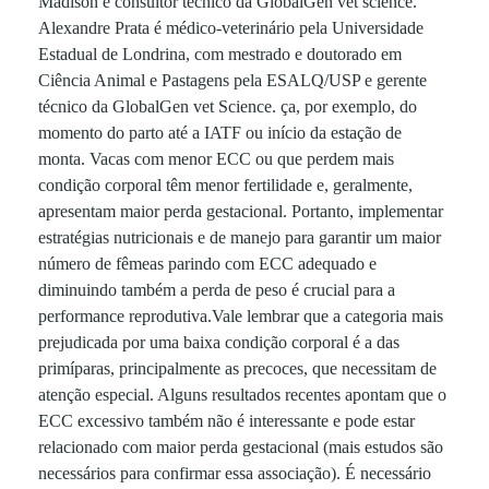
Madison e consultor técnico da GlobalGen vet science.
d
Alexandre Prata é médico-veterinário pela Universidade
Estadual de Londrina, com mestrado e doutorado em
i
Ciência Animal e Pastagens pela ESALQ/USP e gerente
técnico da GlobalGen vet Science. ça, por exemplo, do
r
momento do parto até a IATF ou início da estação de
monta. Vacas com menor ECC ou que perdem mais
p
condição corporal têm menor fertilidade e, geralmente,
apresentam maior perda gestacional. Portanto, implementar
estratégias nutricionais e de manejo para garantir um maior
a
número de fêmeas parindo com ECC adequado e
diminuindo também a perda de peso é crucial para a
r
performance reprodutiva.Vale lembrar que a categoria mais
prejudicada por uma baixa condição corporal é a das
a
primíparas, principalmente as precoces, que necessitam de
atenção especial. Alguns resultados recentes apontam que o
ECC excessivo também não é interessante e pode estar
c
relacionado com maior perda gestacional (mais estudos são
necessários para confirmar essa associação). É necessário