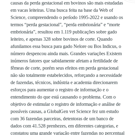
causas da perda gestacional em bovinos são mais estudadas
i
em vacas leiteiras. Uma busca feita na base da Web of
Science, compreendendo o período 1995-2022 e usando os
o
termos “perda gestacional”, “perda embrionária” e “morte
embrionária”, resultou em 1.119 publicações sobre gado
n
leiteiro, e apenas 328 sobre bovinos de corte. Quando
afunilamos essa busca para gado Nelore ou Bos Indicus, o
número despencou ainda mais. Grandes variações Existem
a
inúmeros fatores que sabidamente afetam a fertilidade de
fêmeas de corte, porém seus efeitos em perda gestacional
l
não são totalmente estabelecidos, reforçando a necessidade
de fazendas, técnicos, indústria e academia direcionarem
:
esforços para aumentar o registro de informação e o
entendimento do que está causando o problema. Com o
objetivo de estimular o registro de informação e análise de
é
possíveis causas, a GlobalGen vet Science fez um estudo
com 36 fazendas parceiras, detentoras de um banco de
p
dados com 41.528 prenhezes, em diferentes categorias, e
constatou uma grande variação entre fazendas no percentual