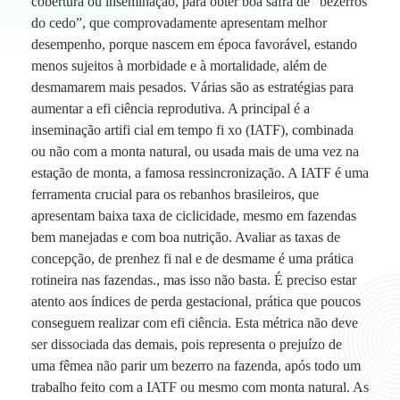
cobertura ou inseminação, para obter boa safra de “bezerros
do cedo”, que comprovadamente apresentam melhor
d
desempenho, porque nascem em época favorável, estando
menos sujeitos à morbidade e à mortalidade, além de
a
desmamarem mais pesados. Várias são as estratégias para
aumentar a efi ciência reprodutiva. A principal é a
g
inseminação artifi cial em tempo fi xo (IATF), combinada
ou não com a monta natural, ou usada mais de uma vez na
e
estação de monta, a famosa ressincronização. A IATF é uma
ferramenta crucial para os rebanhos brasileiros, que
apresentam baixa taxa de ciclicidade, mesmo em fazendas
s
bem manejadas e com boa nutrição. Avaliar as taxas de
concepção, de prenhez fi nal e de desmame é uma prática
t
rotineira nas fazendas., mas isso não basta. É preciso estar
atento aos índices de perda gestacional, prática que poucos
a
conseguem realizar com efi ciência. Esta métrica não deve
ser dissociada das demais, pois representa o prejuízo de
uma fêmea não parir um bezerro na fazenda, após todo um
c
trabalho feito com a IATF ou mesmo com monta natural. As