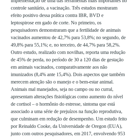
implementação de uma das ferramentas mais importantes no
controle sanitário, a vacinação. Três estudos mostraram
r
efeito positivo dessa prática contra IBR, BVD e
leptospirose em gado de corte. No primeiro, os
pesquisadores demonstraram que a fertilidade de animais
vacinados aumentou de 42,7% para 53,8%; no segundo, de
49,8% para 55,1%; e, no terceiro, de 44,7% para 58,2%.
Outro estudo, realizado com novilhas, reporta uma redução
de 45% de perda, no período de 30 a 120 dias de gestação
em animais vacinados, comparativamente aos não
imunizados (8,4% ante 15,4%). Dois aspectos que também
merecem atenção são o manejo e o bem-estar animal.
Animais mal manejados, seja no campo ou no curral,
apresentam alterações fisiológicas como aumento do nível
de cortisol – o hormônio do estresse, sintoma que está
associado a uma série de prejuízos na função reprodutiva,
que culminam em redução de desempenho. Um estudo feito
por Reinaldo Cooke, da Universidade de Oregon (EUA),
junto com outros pesquisadores, em 2017, envolvendo 953