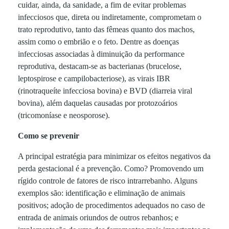
o
cuidar, ainda, da sanidade, a fim de evitar problemas
infecciosos que, direta ou indiretamente, comprometam o
m
trato reprodutivo, tanto das fêmeas quanto dos machos,
assim como o embrião e o feto. Dentre as doenças
p
infecciosas associadas à diminuição da performance
reprodutiva, destacam-se as bacterianas (brucelose,
leptospirose e campilobacteriose), as virais IBR
r
(rinotraqueíte infecciosa bovina) e BVD (diarreia viral
bovina), além daquelas causadas por protozoários
e
(tricomoníase e neosporose).
Como se prevenir
e
A principal estratégia para minimizar os efeitos negativos da
n
perda gestacional é a prevenção. Como? Promovendo um
rígido controle de fatores de risco intrarrebanho. Alguns
exemplos são: identificação e eliminação de animais
d
positivos; adoção de procedimentos adequados no caso de
entrada de animais oriundos de outros rebanhos; e
e