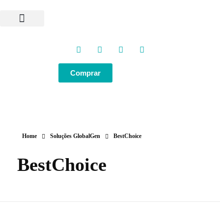
Programas e Protocolos
Soluções GlobalGen
Canal GlobalGen
Materiais Técnicos
Comprar
Home
Soluções GlobalGen
BestChoice
BestChoice