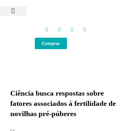
Programas e Protocolos
Soluções GlobalGen
Canal GlobalGen
Materiais Técnicos
Comprar
Ciência busca respostas sobre
fatores associados à fertilidade de
novilhas pré-púberes