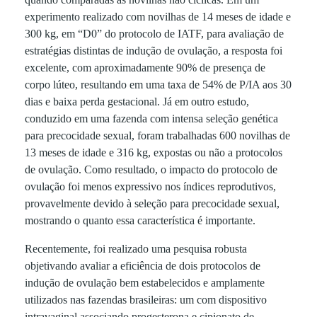
e
experimento realizado com novilhas de 14 meses de idade e
300 kg, em “D0” do protocolo de IATF, para avaliação de
s
estratégias distintas de indução de ovulação, a resposta foi
excelente, com aproximadamente 90% de presença de
a
corpo lúteo, resultando em uma taxa de 54% de P/IA aos 30
dias e baixa perda gestacional. Já em outro estudo,
conduzido em uma fazenda com intensa seleção genética
s
para precocidade sexual, foram trabalhadas 600 novilhas de
13 meses de idade e 316 kg, expostas ou não a protocolos
s
de ovulação. Como resultado, o impacto do protocolo de
ovulação foi menos expressivo nos índices reprodutivos,
o
provavelmente devido à seleção para precocidade sexual,
mostrando o quanto essa característica é importante.
c
Recentemente, foi realizado uma pesquisa robusta
objetivando avaliar a eficiência de dois protocolos de
i
indução de ovulação bem estabelecidos e amplamente
utilizados nas fazendas brasileiras: um com dispositivo
intravaginal associando progesterona e cipionato de