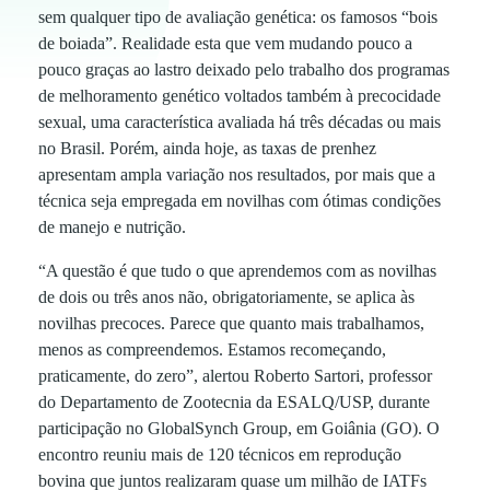
sem qualquer tipo de avaliação genética: os famosos “bois
b
de boiada”. Realidade esta que vem mudando pouco a
pouco graças ao lastro deixado pelo trabalho dos programas
u
de melhoramento genético voltados também à precocidade
sexual, uma característica avaliada há três décadas ou mais
no Brasil. Porém, ainda hoje, as taxas de prenhez
s
apresentam ampla variação nos resultados, por mais que a
técnica seja empregada em novilhas com ótimas condições
c
de manejo e nutrição.
“A questão é que tudo o que aprendemos com as novilhas
a
de dois ou três anos não, obrigatoriamente, se aplica às
novilhas precoces. Parece que quanto mais trabalhamos,
r
menos as compreendemos. Estamos recomeçando,
praticamente, do zero”, alertou Roberto Sartori, professor
e
do Departamento de Zootecnia da ESALQ/USP, durante
participação no GlobalSynch Group, em Goiânia (GO). O
s
encontro reuniu mais de 120 técnicos em reprodução
bovina que juntos realizaram quase um milhão de IATFs