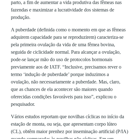
parto, a fim de aumentar a vida produtiva das fêmeas nas
b
fazendas e maximizar a lucratividade dos sistemas de
produção.
r
A puberdade (definida como o momento em que as fêmeas
adquirem capacidade para se reproduzirem) caracteriza-se
e
pela primeira ovulação da vida de uma fêmea bovina,
seguida de ciclicidade normal. Para alcançar a ovulação,
f
pode-se lançar mão do uso de protocolos hormonais
previamente aos de IATF. “Inclusive, precisamos rever o
a
termo ‘indução de puberdade’ porque induzimos a
ovulação, não necessariamente a puberdade. Mas, claro,
t
que as chances de ela acontecer são maiores quando
oferecidas condições favoráveis para isso”, explicou o
pesquisador.
o
Vários estudos reportam que novilhas cíclicas no início da
r
estação de monta, ou seja, que apresentam corpo lúteo
(CL), obtêm maior prenhez por inseminação artificial (P/IA)
quando comparadas às novilhas não cíclicas. Em um