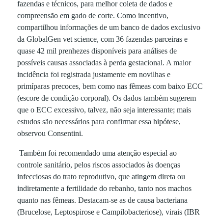
fazendas e técnicos, para melhor coleta de dados e
s
compreensão em gado de corte. Como incentivo,
compartilhou informações de um banco de dados exclusivo
da GlobalGen vet science, com 36 fazendas parceiras e
p
quase 42 mil prenhezes disponíveis para análises de
possíveis causas associadas à perda gestacional. A maior
r
incidência foi registrada justamente em novilhas e
primíparas precoces, bem como nas fêmeas com baixo ECC
é
(escore de condição corporal). Os dados também sugerem
que o ECC excessivo, talvez, não seja interessante; mais
-
estudos são necessários para confirmar essa hipótese,
observou Consentini.
p
Também foi recomendado uma atenção especial ao
controle sanitário, pelos riscos associados às doenças
ú
infecciosas do trato reprodutivo, que atingem direta ou
indiretamente a fertilidade do rebanho, tanto nos machos
quanto nas fêmeas. Destacam-se as de causa bacteriana
b
(Brucelose, Leptospirose e Campilobacteriose), virais (IBR