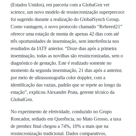
t
(Estados Unidos), em parceria com a GlobaGen vet
science, um novo modelo de ressincronização superprecoce
i
foi sugerido durante a realização do GlobalSynch Group.
Como vantagem, o novo protocolo chamado “Rebreed21”
l
oferece uma estação de monta de apenas 42 dias com até
três oportunidades de inseminação, sem interferência nos
i
resultados da IATF anterior. “Doze dias após a primeira
inseminação, todas as novilhas são ressincronizadas, sem o
diagnóstico de gestação. Este é realizado somente no
d
momento da segunda inseminação, 21 dias após a anterior,
por meio de ultrassonografia color doppler, com a
a
identificação das vazias, padrão que se repete ao longo da
estação”, explicou Alexandre Prata, gerente técnico da
d
GlobalGen.
No experimento de efetividade, conduzido no Grupo
e
Roncador, sediado em Querência, no Mato Grosso, a taxa
de prenhez final chegou a 74%, 10% a mais que na
d
ressincronização tradicional. Dados comparativos,