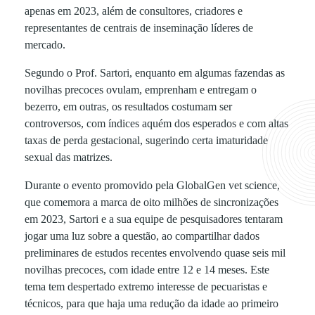
apenas em 2023, além de consultores, criadores e
p
representantes de centrais de inseminação líderes de
mercado.
o
Segundo o Prof. Sartori, enquanto em algumas fazendas as
novilhas precoces ovulam, emprenham e entregam o
s
bezerro, em outras, os resultados costumam ser
controversos, com índices aquém dos esperados e com altas
t
taxas de perda gestacional, sugerindo certa imaturidade
sexual das matrizes.
a
Durante o evento promovido pela GlobalGen vet science,
que comemora a marca de oito milhões de sincronizações
s
em 2023, Sartori e a sua equipe de pesquisadores tentaram
jogar uma luz sobre a questão, ao compartilhar dados
s
preliminares de estudos recentes envolvendo quase seis mil
novilhas precoces, com idade entre 12 e 14 meses. Este
o
tema tem despertado extremo interesse de pecuaristas e
técnicos, para que haja uma redução da idade ao primeiro