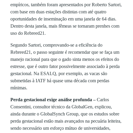
empíricos, também foram apresentados por Roberto Sartori,
e
com base em duas estações distintas com até quatro
oportunidades de inseminação em uma janela de 64 dias.
Dentro desta janela, mais fêmeas se tornaram prenhes com
n
uso do Rebreed21.
o
Segundo Sartori, comprovando-se a eficiência do
Rebreed21, o passo seguinte é recomendar que se faça um
manejo racional para que o gado sinta menos os efeitos do
v
estresse, que é outro fator possivelmente associado à perda
gestacional. Na ESALQ, por exemplo, as vacas são
i
submetidas à IATF há quase uma década com perdas
mínimas.
l
Perda gestacional exige análise profunda –
Carlos
Consentini, consultor técnico da GlobalGen, explicou,
h
ainda durante o GlobalSynch Group, que os estudos sobre
perda gestacional estão mais avançados na pecuária leiteira,
a
sendo necessário um esforço mútuo de universidades,