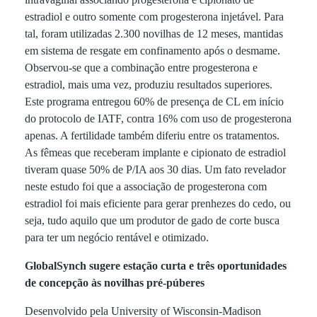
a
estradiol e outro somente com progesterona injetável. Para
tal, foram utilizadas 2.300 novilhas de 12 meses, mantidas
d
em sistema de resgate em confinamento após o desmame.
Observou-se que a combinação entre progesterona e
o
estradiol, mais uma vez, produziu resultados superiores.
Este programa entregou 60% de presença de CL em início
s
do protocolo de IATF, contra 16% com uso de progesterona
apenas. A fertilidade também diferiu entre os tratamentos.
As fêmeas que receberam implante e cipionato de estradiol
à
tiveram quase 50% de P/IA aos 30 dias. Um fato revelador
neste estudo foi que a associação de progesterona com
f
estradiol foi mais eficiente para gerar prenhezes do cedo, ou
seja, tudo aquilo que um produtor de gado de corte busca
e
para ter um negócio rentável e otimizado.
GlobalSynch sugere estação curta e três oportunidades
r
de concepção às novilhas pré-púberes
Desenvolvido pela University of Wisconsin-Madison