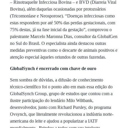
– Rinotraqueíte Infecciosa Bovina – e BVD (Diarreia Viral
e
Bovina), além daquelas ocasionadas por protozoários
(Tricomoníase e Neosporose). “Doenças infecciosas como
r
estas respondem por até 50% das perdas gestacionais, com
75% destas, já na fase inicial da gestação”, comprovou o
palestrante Marcelo Maronna Dias, consultor da GlobalGen
e
no Sul do Brasil. O especialista ainda destacou outras
medidas preventivas como o descarte de animais positivos e
s
atenção especial àqueles oriundos de outras fazendas.
GlobalSynch é encerrado com chave de ouro
Sem sombra de dúvidas, a difusão de conhecimento
técnico-científico foi o ponto alto em mais essa edição do
GlobalSynch Group, grupo de estudos que contou com a
ilustre participação do lendário Milo Wiltbank,
desenvolvedor, junto com Richard Pursley, do programa
Ovsynch, que literalmente revolucionou a indústria norte-
americana do leite e ajudou a popularizar a IATF
mundialmente. Brindou a todos com seu intelecto