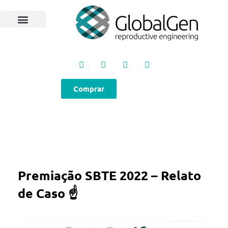
Programas e Protocolos
Soluções GlobalGen
Canal GlobalGen
Materiais Técnicos
Comprar
Premiação SBTE 2022 – Relato
de Caso ☝️