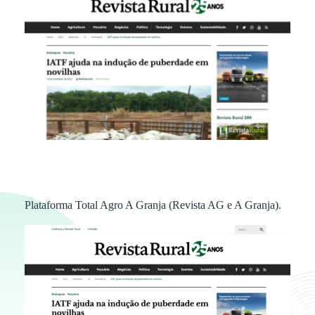
P
Plataforma Total Agro A Granja (Revista AG e A Granja).
r
e