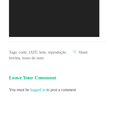
s
i
t
i
Tags:
corte
,
IATF
,
leite
,
reprodução
bovina
,
touro de ouro
v
o
Leave Your Comment
You must be
logged in
to post a comment
s
p