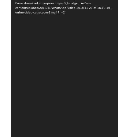
vídeo
Fazer download do arquivo: https://globalgen.vet/wp-
r
content/uploads/2018/11/WhatsApp-Video-2018-11-29-at-16.10.15-
online-video-cutter.com-1.mp4?_=2
i
a
D
i
s
p
o