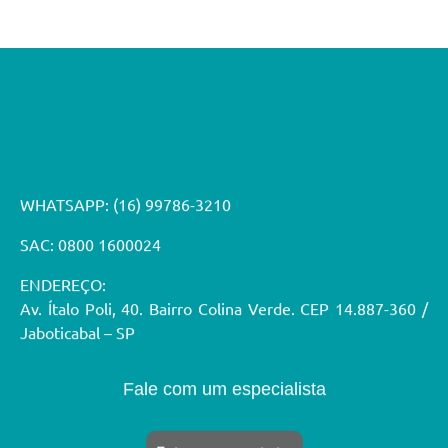
a
r
a
I
WHATSAPP:
(16) 99786-3210
A
SAC: 0800 1600024
ENDEREÇO:
T
Av. Ítalo Poli, 40. Bairro Colina Verde. CEP 14.887-360 /
Jaboticabal – SP
F
Fale com um especialista