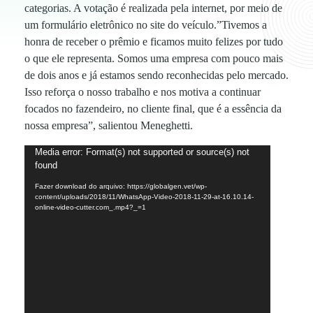
o
categorias. A votação é realizada pela internet, por meio de
um formulário eletrônico no site do veículo.”Tivemos a
s
honra de receber o prêmio e ficamos muito felizes por tudo
o que ele representa. Somos uma empresa com pouco mais
c
de dois anos e já estamos sendo reconhecidas pelo mercado.
Isso reforça o nosso trabalho e nos motiva a continuar
a
focados no fazendeiro, no cliente final, que é a essência da
nossa empresa”, salientou Meneghetti.
m
Tocador
Media error: Format(s) not supported or source(s) not
found
de
p
vídeo
Fazer download do arquivo: https://globalgen.vet/wp-
content/uploads/2018/11/WhatsApp-Video-2018-11-29-at-16.10.14-
online-video-cutter.com_.mp4?_=1
e
ã
s