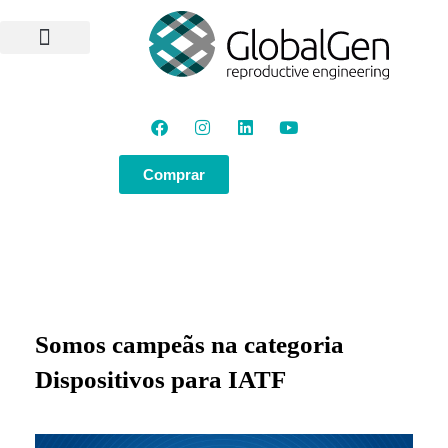
Programas e Protocolos
Soluções GlobalGen
Canal GlobalGen
Materiais Técnicos
Comprar
Somos campeãs na categoria
Dispositivos para IATF