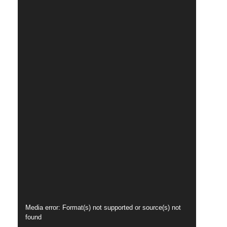
n
a
c
a
t
e
g
Tocador
Media error: Format(s) not supported or source(s) not
o
found
de