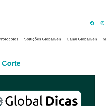
Protocolos
Soluções GlobalGen
Canal GlobalGen
M
 Corte