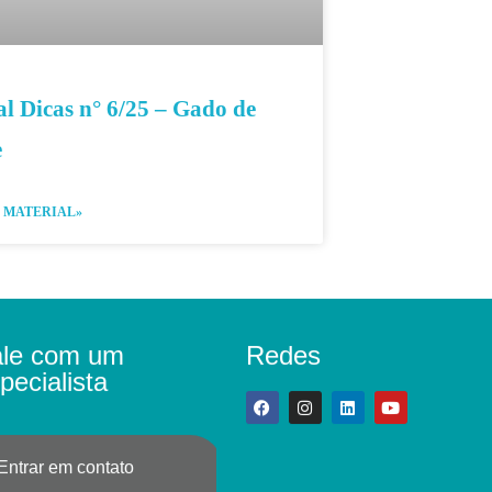
l Dicas n° 6/25 – Gado de
e
 MATERIAL»
ale com um
Redes
pecialista
Entrar em contato