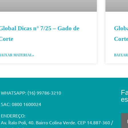
Global Dicas n° 7/25 – Gado de
Globa
Corte
Cort
BAIXAR MATERIAL»
BAIXAR
F
WHATSAPP:
(16) 99786-3210
es
SAC: 0800 1600024
ENDEREÇO:
Av. Ítalo Poli, 40. Bairro Colina Verde. CEP 14.887-360 /