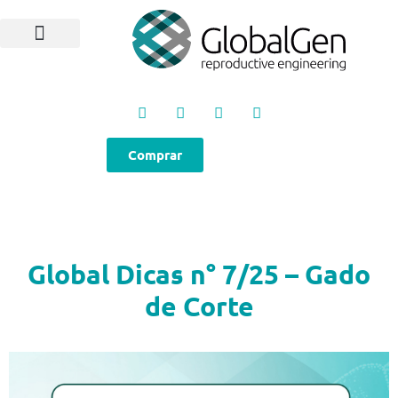
Programas e Protocolos
Soluções GlobalGen
Canal GlobalGen
Materiais Técnicos
Comprar
Global Dicas n° 7/25 – Gado
de Corte