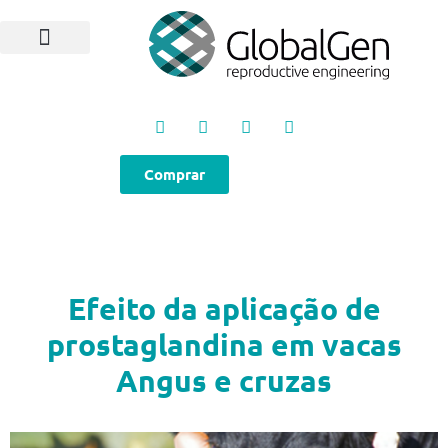
Programas e Protocolos
Soluções GlobalGen
Canal GlobalGen
Materiais Técnicos
Comprar
Efeito da aplicação de
prostaglandina em vacas
Angus e cruzas