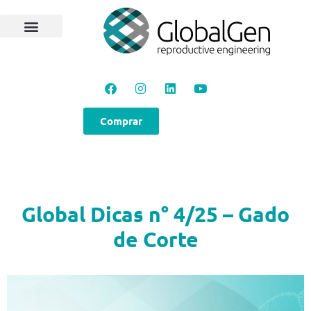
Programas e Protocolos
Soluções GlobalGen
Canal GlobalGen
Materiais Técnicos
Comprar
Global Dicas n° 4/25 – Gado
de Corte