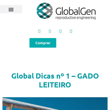
Programas e Protocolos
Soluções GlobalGen
Canal GlobalGen
Materiais Técnicos
Comprar
Global Dicas nº 1 – GADO
LEITEIRO