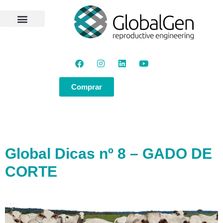
Programas e Protocolos
Soluções GlobalGen
Canal GlobalGen
Materiais Técnicos
Comprar
Global Dicas nº 8 – GADO DE
CORTE