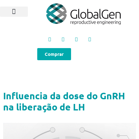
Programas e Protocolos
Soluções GlobalGen
Canal GlobalGen
Materiais Técnicos
Comprar
Influencia da dose do GnRH
na liberação de LH