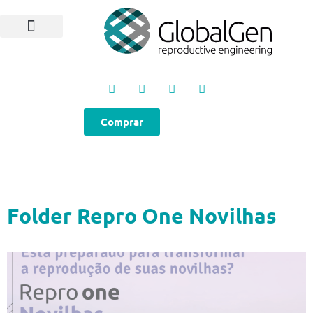
Programas e Protocolos
Soluções GlobalGen
Canal GlobalGen
Materiais Técnicos
Comprar
Folder Repro One Novilhas