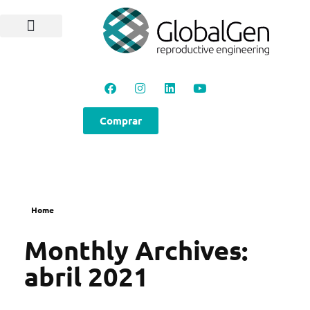
Programas e Protocolos
Soluções GlobalGen
Canal GlobalGen
Materiais Técnicos
Comprar
Home
Monthly Archives:
abril 2021