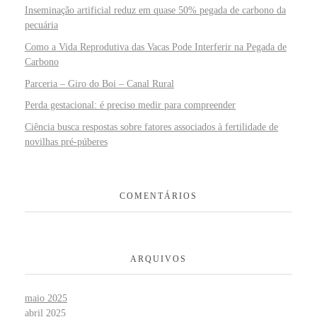
Inseminação artificial reduz em quase 50% pegada de carbono da
pecuária
Como a Vida Reprodutiva das Vacas Pode Interferir na Pegada de
Carbono
Parceria – Giro do Boi – Canal Rural
Perda gestacional: é preciso medir para compreender
Ciência busca respostas sobre fatores associados à fertilidade de
novilhas pré-púberes
COMENTÁRIOS
ARQUIVOS
maio 2025
abril 2025