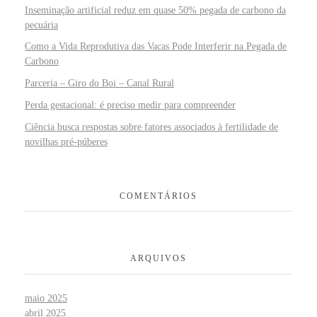
Inseminação artificial reduz em quase 50% pegada de carbono da
pecuária
Como a Vida Reprodutiva das Vacas Pode Interferir na Pegada de
Carbono
Parceria – Giro do Boi – Canal Rural
Perda gestacional: é preciso medir para compreender
Ciência busca respostas sobre fatores associados à fertilidade de
novilhas pré-púberes
COMENTÁRIOS
ARQUIVOS
maio 2025
abril 2025