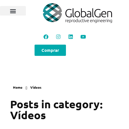
Programas e Protocolos
Soluções GlobalGen
Canal GlobalGen
Materiais Técnicos
Comprar
Home
Vídeos
Posts in category:
Vídeos