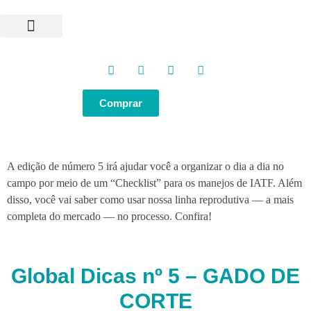
Programas e Protocolos
Soluções GlobalGen
Canal GlobalGen
Materiais Técnicos
Comprar
A edição de número 5 irá ajudar você a organizar o dia a dia no
campo por meio de um “Checklist” para os manejos de IATF. Além
disso, você vai saber como usar nossa linha reprodutiva — a mais
completa do mercado — no processo. Confira!
Global Dicas nº 5 – GADO DE
CORTE