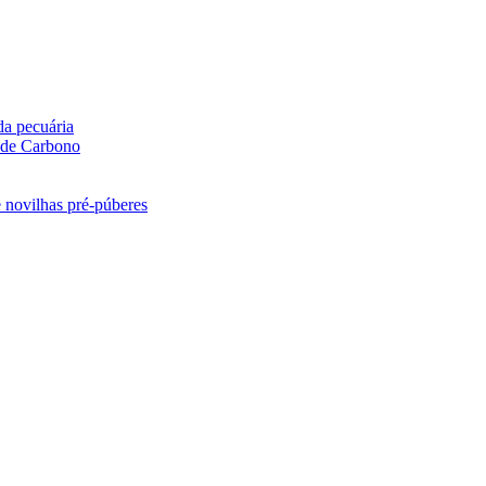
da pecuária
 de Carbono
e novilhas pré-púberes