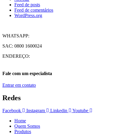
Feed de posts
Feed de comentários
WordPress.org
WHATSAPP:
(16) 99786-3210
SAC: 0800 1600024
ENDEREÇO:
Av. Ítalo Poli, 40. Bairro Colina Verde. CEP 14.887-360 / Jaboticaba
Fale com um especialista
Entrar em contato
Redes
Facebook
Instagram
Linkedin
Youtube
Home
Quem Somos
Produtos