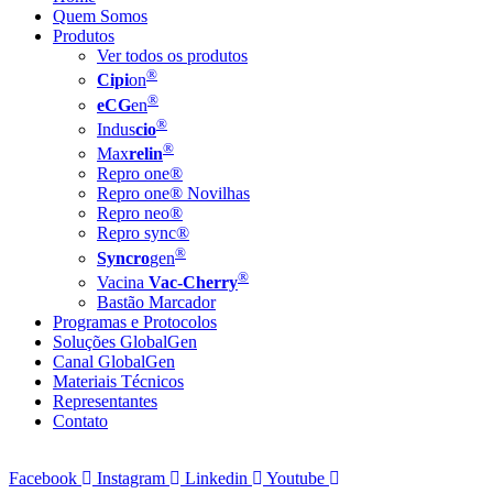
Quem Somos
Produtos
Ver todos os produtos
®
Cipi
on
®
eCG
en
®
Indus
cio
®
Max
relin
Repro one®
Repro one® Novilhas
Repro neo®
Repro sync®
®
Syncro
gen
®
Vacina
Vac-Cherry
Bastão Marcador
Programas e Protocolos
Soluções GlobalGen
Canal GlobalGen
Materiais Técnicos
Representantes
Contato
Facebook
Instagram
Linkedin
Youtube