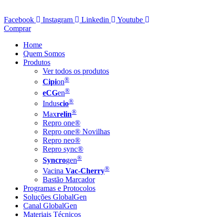
Facebook
Instagram
Linkedin
Youtube
Comprar
Home
Quem Somos
Produtos
Ver todos os produtos
®
Cipi
on
®
eCG
en
®
Indus
cio
®
Max
relin
Repro one®
Repro one® Novilhas
Repro neo®
Repro sync®
®
Syncro
gen
®
Vacina
Vac-Cherry
Bastão Marcador
Programas e Protocolos
Soluções GlobalGen
Canal GlobalGen
Materiais Técnicos