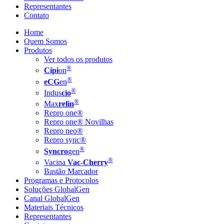
Representantes
Contato
Home
Quem Somos
Produtos
Ver todos os produtos
®
Cipi
on
®
eCG
en
®
Indus
cio
®
Max
relin
Repro one®
Repro one® Novilhas
Repro neo®
Repro sync®
®
Syncro
gen
®
Vacina
Vac-Cherry
Bastão Marcador
Programas e Protocolos
Soluções GlobalGen
Canal GlobalGen
Materiais Técnicos
Representantes