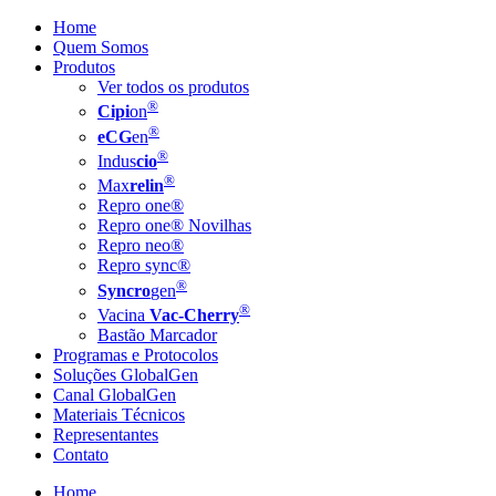
Home
Quem Somos
Produtos
Ver todos os produtos
®
Cipi
on
®
eCG
en
®
Indus
cio
®
Max
relin
Repro one®
Repro one® Novilhas
Repro neo®
Repro sync®
®
Syncro
gen
®
Vacina
Vac-Cherry
Bastão Marcador
Programas e Protocolos
Soluções GlobalGen
Canal GlobalGen
Materiais Técnicos
Representantes
Contato
Home