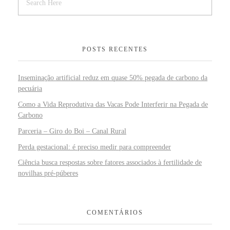
POSTS RECENTES
Inseminação artificial reduz em quase 50% pegada de carbono da
pecuária
Como a Vida Reprodutiva das Vacas Pode Interferir na Pegada de
Carbono
Parceria – Giro do Boi – Canal Rural
Perda gestacional: é preciso medir para compreender
Ciência busca respostas sobre fatores associados à fertilidade de
novilhas pré-púberes
COMENTÁRIOS