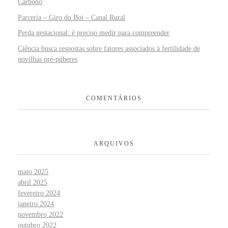
Carbono
Parceria – Giro do Boi – Canal Rural
Perda gestacional: é preciso medir para compreender
Ciência busca respostas sobre fatores associados à fertilidade de
novilhas pré-púberes
COMENTÁRIOS
ARQUIVOS
maio 2025
abril 2025
fevereiro 2024
janeiro 2024
novembro 2022
outubro 2022