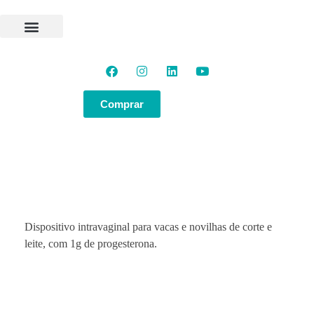
Programas e Protocolos
Soluções GlobalGen
Canal GlobalGen
Materiais Técnicos
Comprar
Dispositivo intravaginal para vacas e novilhas de corte e
leite, com 1g de progesterona.