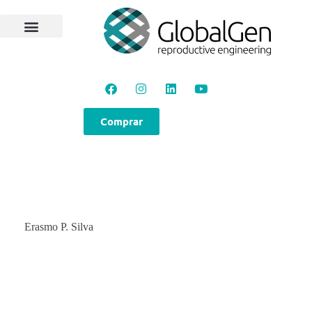
Programas e Protocolos
Soluções GlobalGen
Canal GlobalGen
Materiais Técnicos
Comprar
Erasmo P. Silva