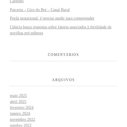
Carbono
Parceria – Giro do Boi – Canal Rural
Perda gestacional: é preciso medir para compreender
Ciência busca respostas sobre fatores associados à fertilidade de
novilhas pré-púberes
COMENTÁRIOS
ARQUIVOS
maio 2025
abril 2025
fevereiro 2024
janeiro 2024
novembro 2022
outubro 2022