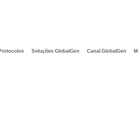
Protocolos
Soluções GlobalGen
Canal GlobalGen
M