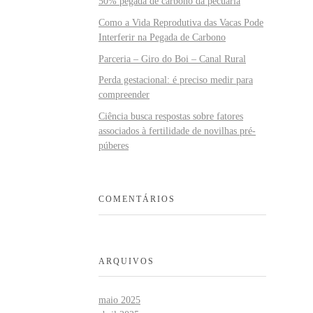
50% pegada de carbono da pecuária
Como a Vida Reprodutiva das Vacas Pode
Interferir na Pegada de Carbono
Parceria – Giro do Boi – Canal Rural
Perda gestacional: é preciso medir para
compreender
Ciência busca respostas sobre fatores
associados à fertilidade de novilhas pré-
púberes
COMENTÁRIOS
ARQUIVOS
maio 2025