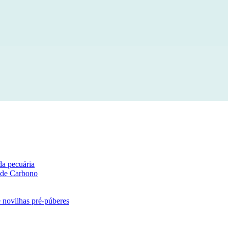
da pecuária
 de Carbono
e novilhas pré-púberes