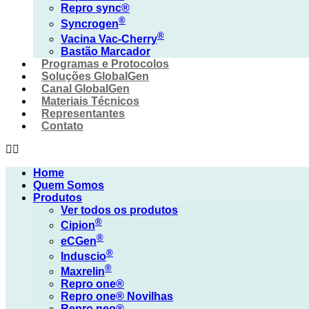
Repro sync®
®
Syncro
gen
®
Vacina
Vac-Cherry
Bastão Marcador
Programas e Protocolos
Soluções GlobalGen
Canal GlobalGen
Materiais Técnicos
Representantes
Contato
Home
Quem Somos
Produtos
Ver todos os produtos
®
Cipi
on
®
eCG
en
®
Indus
cio
®
Max
relin
Repro one®
Repro one® Novilhas
Repro neo®