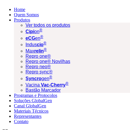
Home
Quem Somos
Produtos
Ver todos os produtos
®
Cipi
on
®
eCG
en
®
Indus
cio
®
Max
relin
Repro one®
Repro one® Novilhas
Repro neo®
Repro sync®
®
Syncro
gen
®
Vacina
Vac-Cherry
Bastão Marcador
Programas e Protocolos
Soluções GlobalGen
Canal GlobalGen
Materiais Técnicos
Representantes
Contato