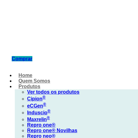
Comprar
Home
Quem Somos
Produtos
Ver todos os produtos
®
Cipi
on
®
eCG
en
®
Indus
cio
®
Max
relin
Repro one®
Repro one® Novilhas
Repro neo®