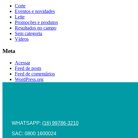
Corte
Eventos e novidades
Leite
Promoções e produtos
Resultados no campo
Sem categoria
Vídeos
Meta
Acessar
Feed de posts
Feed de comentários
WordPress.org
WHATSAPP:
(16) 99786-3210
SAC: 0800 1600024