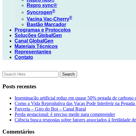
Repro sync®
®
Syncro
gen
®
Vacina
Vac-Cherry
Bastão Marcador
Programas e Protocolos
Soluções GlobalGen
Canal GlobalGen
Materiais Técnicos
Representantes
Contato
Posts recentes
Inseminação artificial reduz em quase 50% pegada de carbono 
Como a Vida Reprodutiva das Vacas Pode Interferir na Pegada
Parceria – Giro do Boi – Canal Rural
Perda gestacional: é preciso medir para compreender
Ciência busca respostas sobre fatores associados à fertilidade d
Comentários