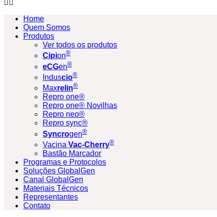
Home
Quem Somos
Produtos
Ver todos os produtos
®
Cipi
on
®
eCG
en
®
Indus
cio
®
Max
relin
Repro one®
Repro one® Novilhas
Repro neo®
Repro sync®
®
Syncro
gen
®
Vacina
Vac-Cherry
Bastão Marcador
Programas e Protocolos
Soluções GlobalGen
Canal GlobalGen
Materiais Técnicos
Representantes
Contato