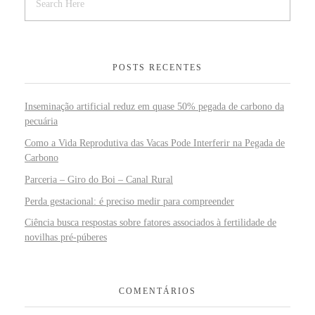
POSTS RECENTES
Inseminação artificial reduz em quase 50% pegada de carbono da
pecuária
Como a Vida Reprodutiva das Vacas Pode Interferir na Pegada de
Carbono
Parceria – Giro do Boi – Canal Rural
Perda gestacional: é preciso medir para compreender
Ciência busca respostas sobre fatores associados à fertilidade de
novilhas pré-púberes
COMENTÁRIOS