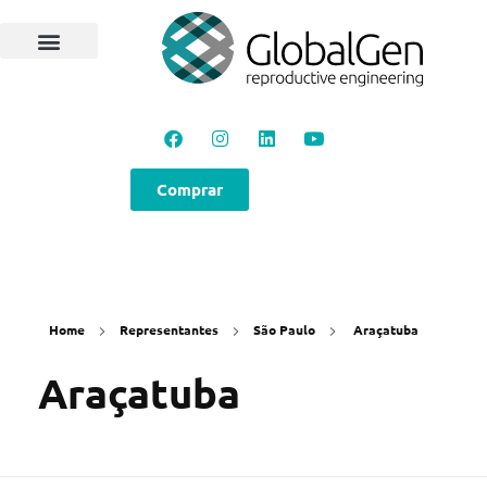
Programas e Protocolos
Soluções GlobalGen
Canal GlobalGen
Materiais Técnicos
Comprar
Home
Representantes
São Paulo
Araçatuba
Araçatuba