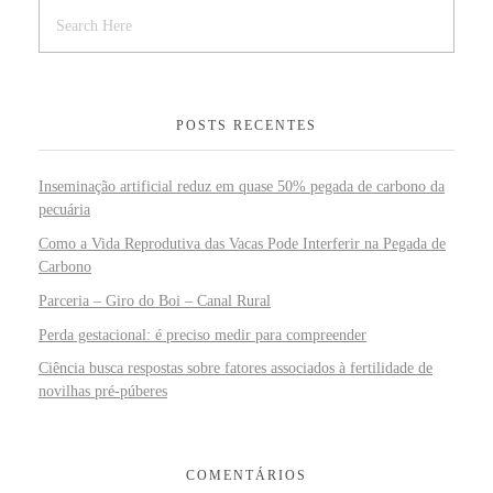
POSTS RECENTES
Inseminação artificial reduz em quase 50% pegada de carbono da
pecuária
Como a Vida Reprodutiva das Vacas Pode Interferir na Pegada de
Carbono
Parceria – Giro do Boi – Canal Rural
Perda gestacional: é preciso medir para compreender
Ciência busca respostas sobre fatores associados à fertilidade de
novilhas pré-púberes
COMENTÁRIOS