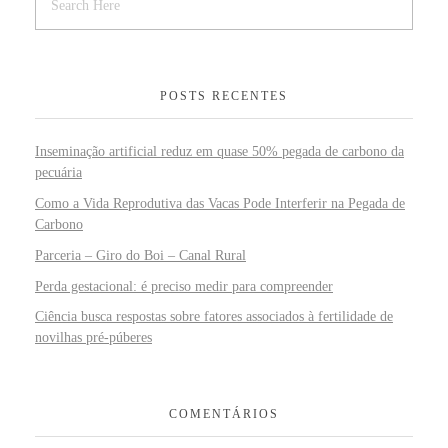
POSTS RECENTES
Inseminação artificial reduz em quase 50% pegada de carbono da
pecuária
Como a Vida Reprodutiva das Vacas Pode Interferir na Pegada de
Carbono
Parceria – Giro do Boi – Canal Rural
Perda gestacional: é preciso medir para compreender
Ciência busca respostas sobre fatores associados à fertilidade de
novilhas pré-púberes
COMENTÁRIOS