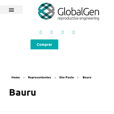
Programas e Protocolos
Soluções GlobalGen
Canal GlobalGen
Materiais Técnicos
Comprar
Home
Representantes
São Paulo
Bauru
Bauru