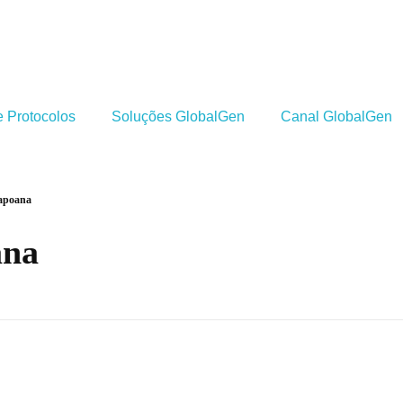
 Protocolos
Soluções GlobalGen
Canal GlobalGen
apoana
ana