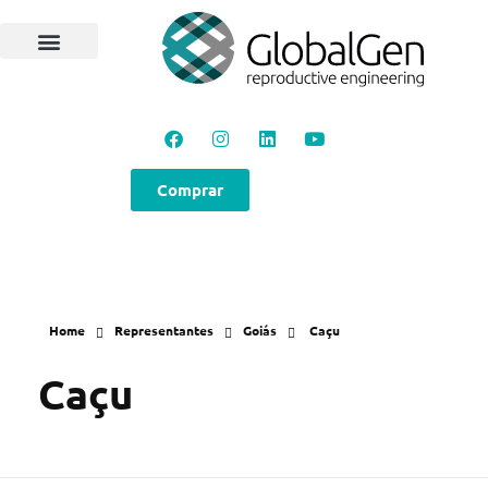
Programas e Protocolos
Soluções GlobalGen
Canal GlobalGen
Materiais Técnicos
Comprar
Home
Representantes
Goiás
Caçu
Caçu