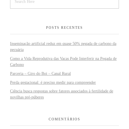
POSTS RECENTES
Inseminação artificial reduz em quase 50% pegada de carbono da
pecuária
Como a Vida Reprodutiva das Vacas Pode Interferir na Pegada de
Carbono
Parceria – Giro do Boi – Canal Rural
Perda gestacional: é preciso medir para compreender
Ciência busca respostas sobre fatores associados à fertilidade de
novilhas pré-púberes
COMENTÁRIOS