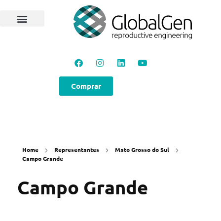
Programas e Protocolos
Soluções GlobalGen
Canal GlobalGen
Materiais Técnicos
Comprar
Home
Representantes
Mato Grosso do Sul
Campo Grande
Campo Grande