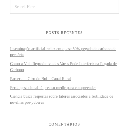
POSTS RECENTES
Inseminação artificial reduz em quase 50% pegada de carbono da
pecuária
Como a Vida Reprodutiva das Vacas Pode Interferir na Pegada de
Carbono
Parceria – Giro do Boi – Canal Rural
Perda gestacional: é preciso medir para compreender
Ciência busca respostas sobre fatores associados à fertilidade de
novilhas pré-púberes
COMENTÁRIOS