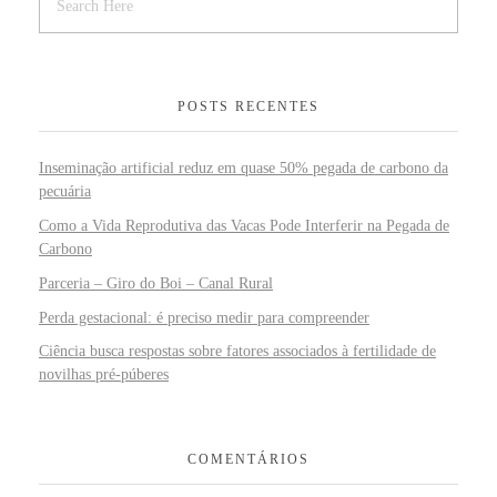
POSTS RECENTES
Inseminação artificial reduz em quase 50% pegada de carbono da
pecuária
Como a Vida Reprodutiva das Vacas Pode Interferir na Pegada de
Carbono
Parceria – Giro do Boi – Canal Rural
Perda gestacional: é preciso medir para compreender
Ciência busca respostas sobre fatores associados à fertilidade de
novilhas pré-púberes
COMENTÁRIOS