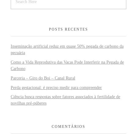
POSTS RECENTES
Inseminação artificial reduz em quase 50% pegada de carbono da
pecuária
Como a Vida Reprodutiva das Vacas Pode Interferir na Pegada de
Carbono
Parceria – Giro do Boi – Canal Rural
Perda gestacional: é preciso medir para compreender
Ciência busca respostas sobre fatores associados à fertilidade de
novilhas pré-púberes
COMENTÁRIOS