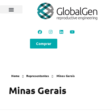
Programas e Protocolos
Soluções GlobalGen
Canal GlobalGen
Materiais Técnicos
Comprar
Home
Representantes
Minas Gerais
Minas Gerais