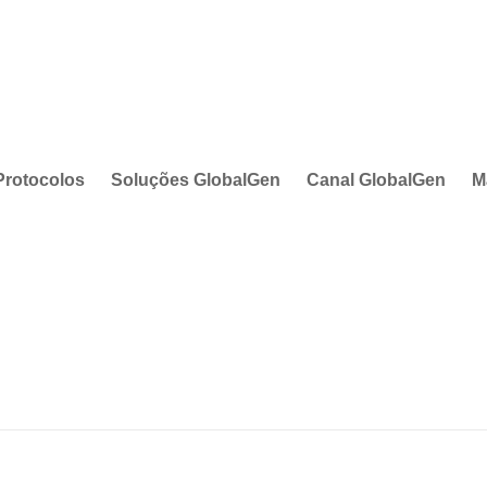
Protocolos
Soluções GlobalGen
Canal GlobalGen
M