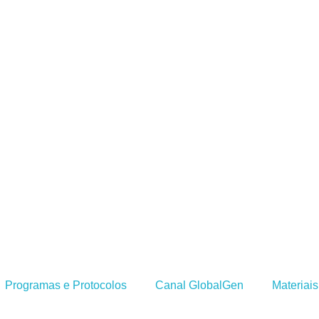
16) 99786-3210
Fale com um especial
0024
Entrar em contato
40. Bairro Colina Verde. CEP
boticabal – SP
Programas e Protocolos
Canal GlobalGen
Materiai