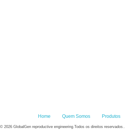
WHATSAPP:
(
SAC: 0800 160
ENDEREÇO:
Av. Ítalo Poli, 
14.887-360 / Ja
Home
Quem Somos
Produtos
© 2026 GlobalGen reproductive engineering.Todos os direitos reservados..