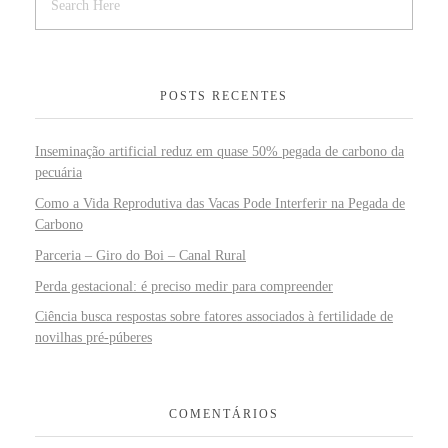
POSTS RECENTES
Inseminação artificial reduz em quase 50% pegada de carbono da
pecuária
Como a Vida Reprodutiva das Vacas Pode Interferir na Pegada de
Carbono
Parceria – Giro do Boi – Canal Rural
Perda gestacional: é preciso medir para compreender
Ciência busca respostas sobre fatores associados à fertilidade de
novilhas pré-púberes
COMENTÁRIOS