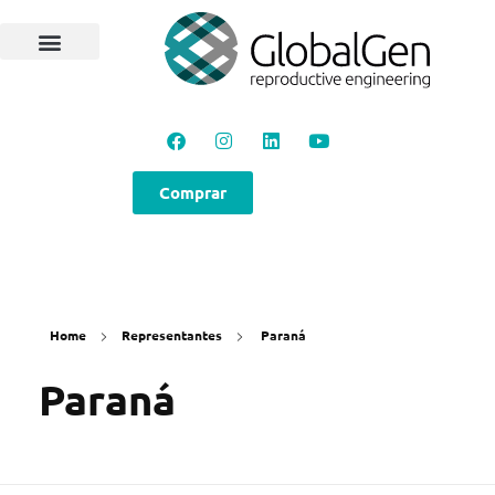
Programas e Protocolos
Soluções GlobalGen
Canal GlobalGen
Materiais Técnicos
Comprar
Home
Representantes
Paraná
Paraná