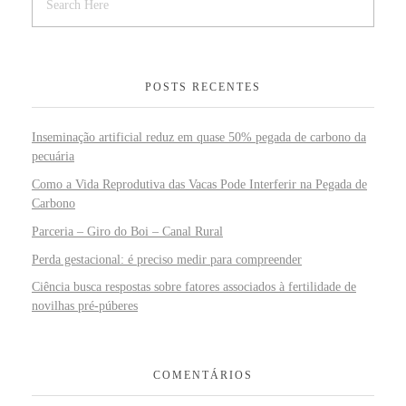
POSTS RECENTES
Inseminação artificial reduz em quase 50% pegada de carbono da
pecuária
Como a Vida Reprodutiva das Vacas Pode Interferir na Pegada de
Carbono
Parceria – Giro do Boi – Canal Rural
Perda gestacional: é preciso medir para compreender
Ciência busca respostas sobre fatores associados à fertilidade de
novilhas pré-púberes
COMENTÁRIOS