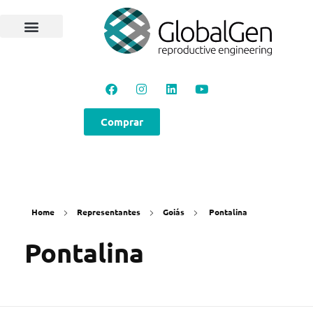
Programas e Protocolos
Soluções GlobalGen
Canal GlobalGen
Materiais Técnicos
Comprar
Home
Representantes
Goiás
Pontalina
Pontalina