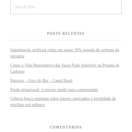
POSTS RECENTES
Inseminação artificial reduz em quase 50% pegada de carbono da
pecuária
Como a Vida Reprodutiva das Vacas Pode Interferir na Pegada de
Carbono
Parceria – Giro do Boi – Canal Rural
Perda gestacional: é preciso medir para compreender
Ciência busca respostas sobre fatores associados à fertilidade de
novilhas pré-púberes
COMENTÁRIOS