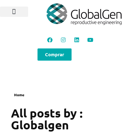
Programas e Protocolos
Soluções GlobalGen
Canal GlobalGen
Materiais Técnicos
Comprar
Home
All posts by :
Globalgen