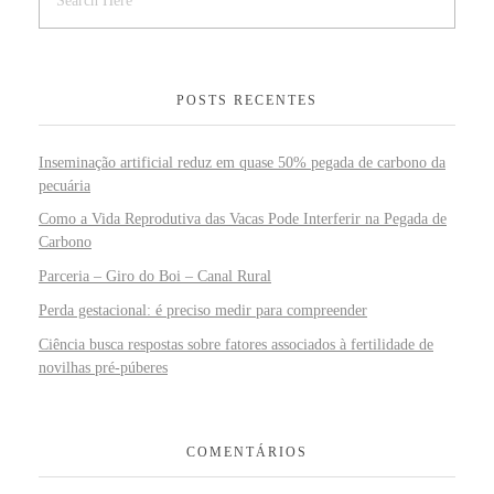
POSTS RECENTES
Inseminação artificial reduz em quase 50% pegada de carbono da
pecuária
Como a Vida Reprodutiva das Vacas Pode Interferir na Pegada de
Carbono
Parceria – Giro do Boi – Canal Rural
Perda gestacional: é preciso medir para compreender
Ciência busca respostas sobre fatores associados à fertilidade de
novilhas pré-púberes
COMENTÁRIOS