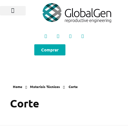
Programas e Protocolos
Soluções GlobalGen
Canal GlobalGen
Materiais Técnicos
Comprar
Home
Materiais Técnicos
Corte
Corte