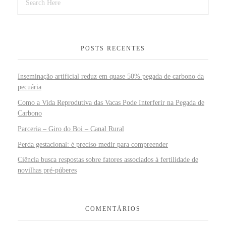
POSTS RECENTES
Inseminação artificial reduz em quase 50% pegada de carbono da
pecuária
Como a Vida Reprodutiva das Vacas Pode Interferir na Pegada de
Carbono
Parceria – Giro do Boi – Canal Rural
Perda gestacional: é preciso medir para compreender
Ciência busca respostas sobre fatores associados à fertilidade de
novilhas pré-púberes
COMENTÁRIOS