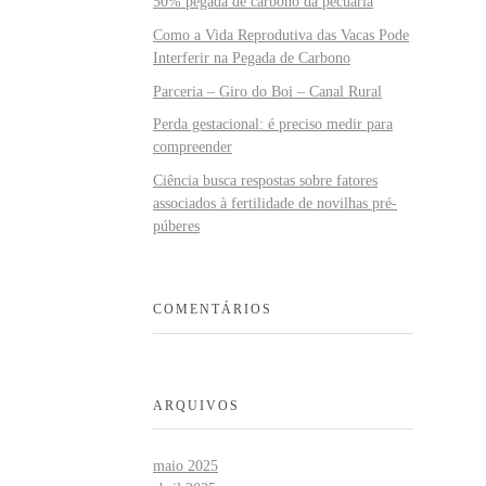
50% pegada de carbono da pecuária
Como a Vida Reprodutiva das Vacas Pode
Interferir na Pegada de Carbono
Parceria – Giro do Boi – Canal Rural
Perda gestacional: é preciso medir para
compreender
Ciência busca respostas sobre fatores
associados à fertilidade de novilhas pré-
púberes
COMENTÁRIOS
ARQUIVOS
maio 2025