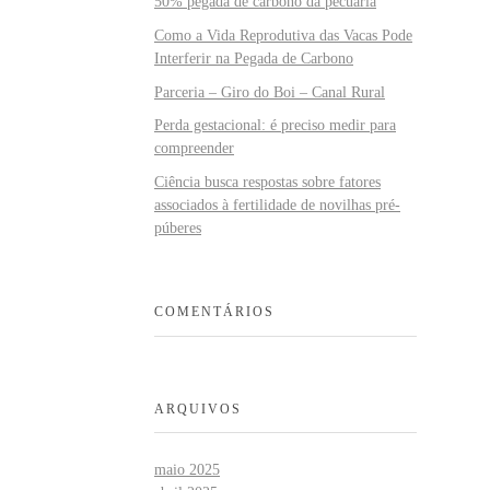
50% pegada de carbono da pecuária
Como a Vida Reprodutiva das Vacas Pode
Interferir na Pegada de Carbono
Parceria – Giro do Boi – Canal Rural
Perda gestacional: é preciso medir para
compreender
Ciência busca respostas sobre fatores
associados à fertilidade de novilhas pré-
púberes
COMENTÁRIOS
ARQUIVOS
maio 2025