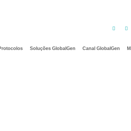
Protocolos
Soluções GlobalGen
Canal GlobalGen
M