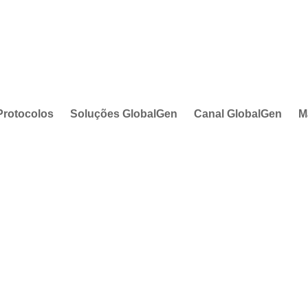
Protocolos
Soluções GlobalGen
Canal GlobalGen
M