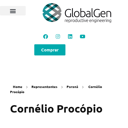
Comprar
Home
Representantes
Paraná
Cornélio
Procópio
Cornélio Procópio