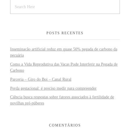
POSTS RECENTES
Inseminação artificial reduz em quase 50% pegada de carbono da
pecuária
Como a Vida Reprodutiva das Vacas Pode Interferir na Pegada de
Carbono
Parceria – Giro do Boi – Canal Rural
Perda gestacional: é preciso medir para compreender
Ciência busca respostas sobre fatores associados à fertilidade de
novilhas pré-púberes
COMENTÁRIOS